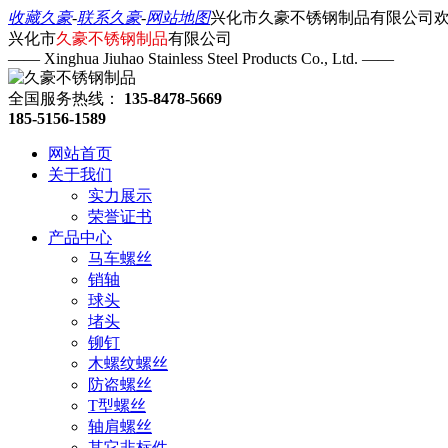
收藏久豪
-
联系久豪
-
网站地图
兴化市久豪不锈钢制品有限公司
兴化市
久豪不锈钢制品
有限公司
—— Xinghua Jiuhao Stainless Steel Products Co., Ltd. ——
全国服务热线：
135-8478-5669
185-5156-1589
网站首页
关于我们
实力展示
荣誉证书
产品中心
马车螺丝
销轴
球头
堵头
铆钉
木螺纹螺丝
防盗螺丝
T型螺丝
轴肩螺丝
其它非标件